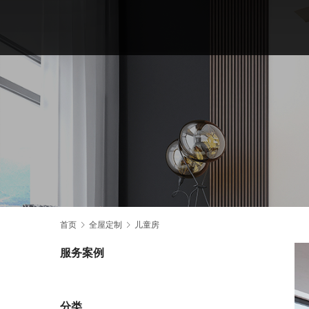
首页
全屋定制
儿童房
服务案例
分类