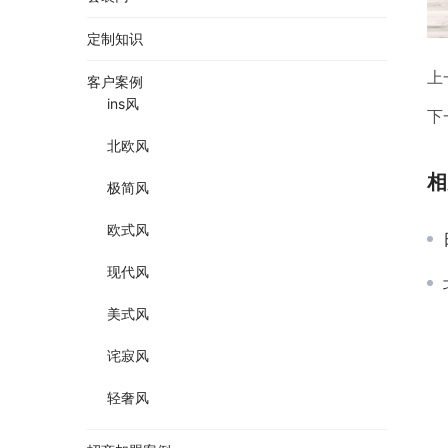
定制知识
上
客户案例
ins风
下
北欧风
相
极简风
欧式风
现代风
美式风
诧寂风
轻奢风